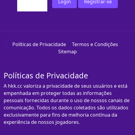
Login
Registrar-se
Políticas de Privacidade
Termos e Condições
Sitemap
Políticas de Privacidade
A hkk.cc valoriza a privacidade de seus usuários e está
empenhada em proteger todas as informações
pessoais fornecidas durante o uso de nossos canais de
comunicação. Todos os dados coletados são utilizados
exclusivamente para fins de melhoria contínua da
experiência de nossos jogadores.