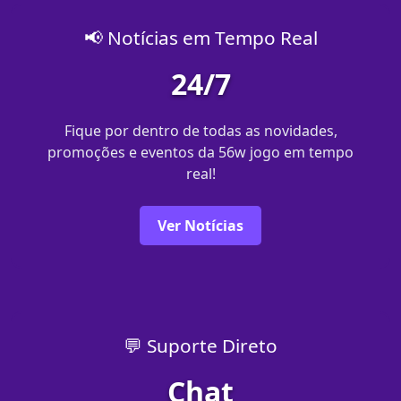
📢 Notícias em Tempo Real
24/7
Fique por dentro de todas as novidades,
promoções e eventos da 56w jogo em tempo
real!
Ver Notícias
💬 Suporte Direto
Chat