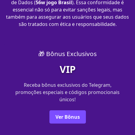
de Dados (
56w jogo Brasil
). Essa conformidade é
essencial não só para evitar sanções legais, mas
também para assegurar aos usuários que seus dados
são tratados com ética e responsabilidade.
🎁 Bônus Exclusivos
VIP
Receba bônus exclusivos do Telegram,
promoções especiais e códigos promocionais
únicos!
Ver Bônus