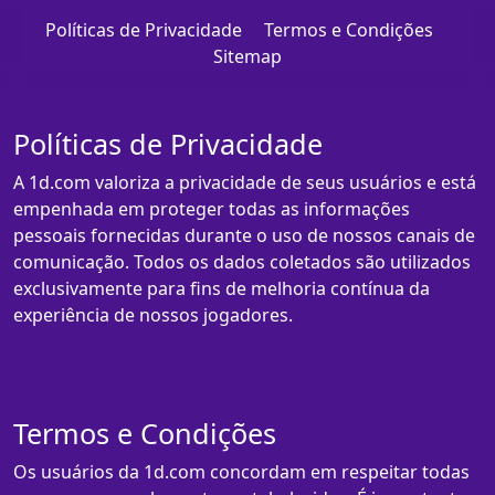
Políticas de Privacidade
Termos e Condições
Sitemap
Políticas de Privacidade
A 1d.com valoriza a privacidade de seus usuários e está
empenhada em proteger todas as informações
pessoais fornecidas durante o uso de nossos canais de
comunicação. Todos os dados coletados são utilizados
exclusivamente para fins de melhoria contínua da
experiência de nossos jogadores.
Termos e Condições
Os usuários da 1d.com concordam em respeitar todas