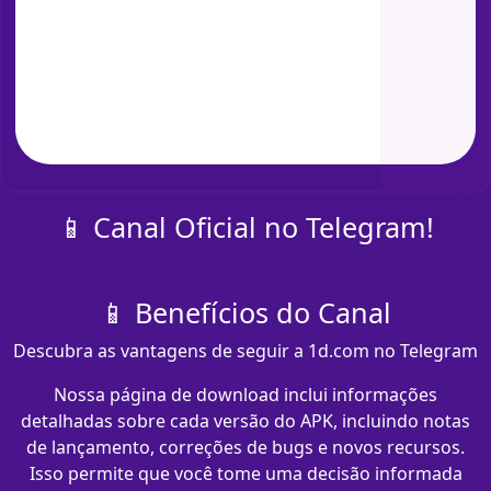
📱 Canal Oficial no Telegram!
📱 Benefícios do Canal
Descubra as vantagens de seguir a 1d.com no Telegram
Nossa página de download inclui informações
detalhadas sobre cada versão do APK, incluindo notas
de lançamento, correções de bugs e novos recursos.
Isso permite que você tome uma decisão informada