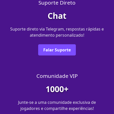
Suporte Direto
Chat
Suporte direto via Telegram, respostas rápidas e
atendimento personalizado!
Falar Suporte
Comunidade VIP
1000+
Junte-se a uma comunidade exclusiva de
jogadores e compartilhe experiências!