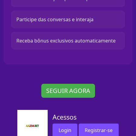
Participe das conversas e interaja
Receba bônus exclusivos automaticamente
SEGUIR AGORA
Acessos
Login
Registrar-se