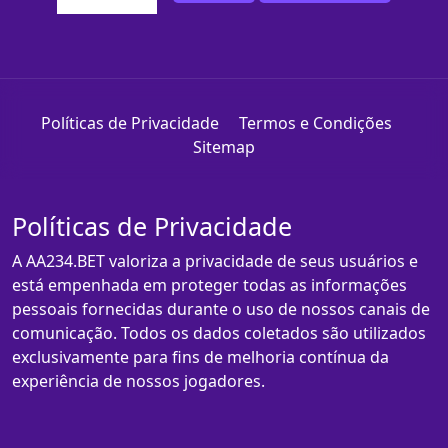
Políticas de Privacidade
Termos e Condições
Sitemap
Políticas de Privacidade
A AA234.BET valoriza a privacidade de seus usuários e
está empenhada em proteger todas as informações
pessoais fornecidas durante o uso de nossos canais de
comunicação. Todos os dados coletados são utilizados
exclusivamente para fins de melhoria contínua da
experiência de nossos jogadores.