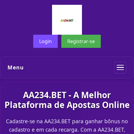
Login
Registrar-se
Menu
AA234.BET - A Melhor
Plataforma de Apostas Online
Cadastre-se na AA234.BET para ganhar bônus no
cadastro e em cada recarga. Com a AA234.BET,