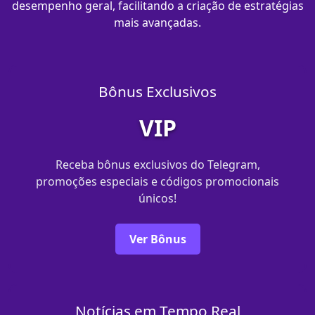
desempenho geral, facilitando a criação de estratégias
mais avançadas.
Bônus Exclusivos
VIP
Receba bônus exclusivos do Telegram,
promoções especiais e códigos promocionais
únicos!
Ver Bônus
Notícias em Tempo Real