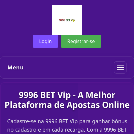
Login
Registrar-se
Menu
9996 BET Vip - A Melhor
Plataforma de Apostas Online
Cadastre-se na 9996 BET Vip para ganhar bônus
no cadastro e em cada recarga. Com a 9996 BET