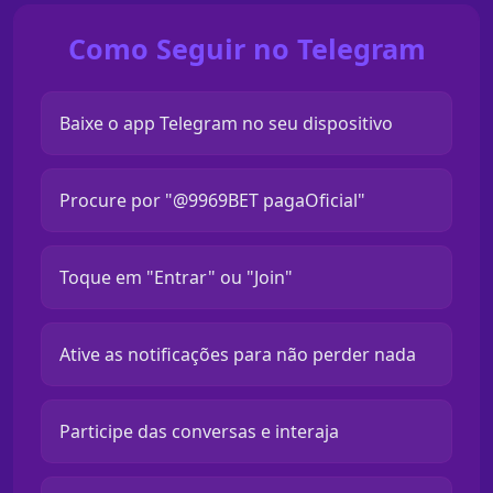
Como Seguir no Telegram
Baixe o app Telegram no seu dispositivo
Procure por "@9969BET pagaOficial"
Toque em "Entrar" ou "Join"
Ative as notificações para não perder nada
Participe das conversas e interaja