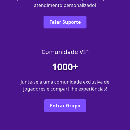
atendimento personalizado!
Falar Suporte
Comunidade VIP
1000+
Junte-se a uma comunidade exclusiva de
jogadores e compartilhe experiências!
Entrar Grupo