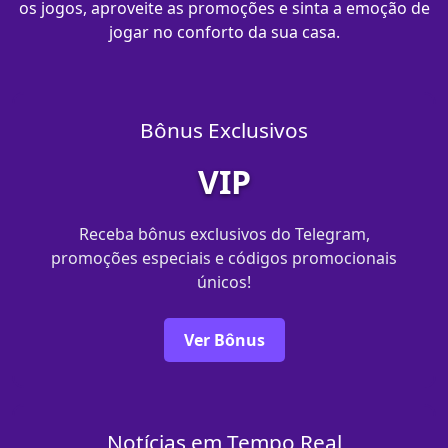
os jogos, aproveite as promoções e sinta a emoção de
jogar no conforto da sua casa.
Bônus Exclusivos
VIP
Receba bônus exclusivos do Telegram,
promoções especiais e códigos promocionais
únicos!
Ver Bônus
Notícias em Tempo Real