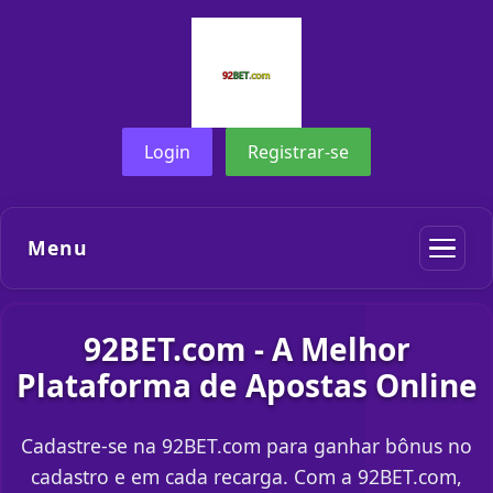
Login
Registrar-se
Menu
92BET.com - A Melhor
Plataforma de Apostas Online
Cadastre-se na 92BET.com para ganhar bônus no
cadastro e em cada recarga. Com a 92BET.com,