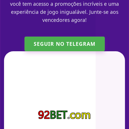
você tem acesso a promoções incríveis e uma
experiência de jogo inigualável. Junte-se aos
vencedores agora!
SEGUIR NO TELEGRAM