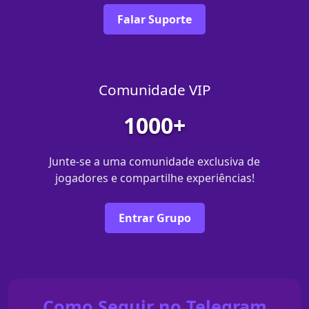
Falar Suporte
Comunidade VIP
1000+
Junte-se a uma comunidade exclusiva de
jogadores e compartilhe experiências!
Entrar Grupo
Como Seguir no Telegram