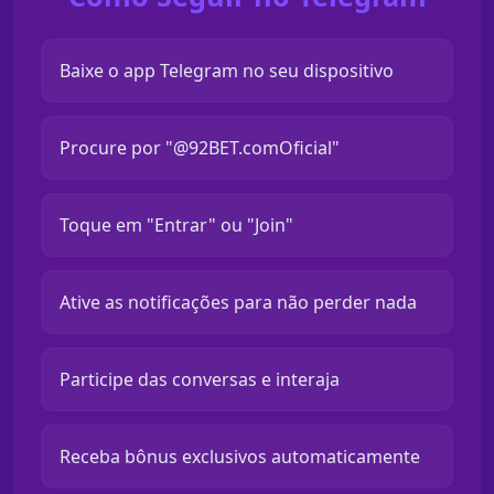
Baixe o app Telegram no seu dispositivo
Procure por "@92BET.comOficial"
Toque em "Entrar" ou "Join"
Ative as notificações para não perder nada
Participe das conversas e interaja
Receba bônus exclusivos automaticamente