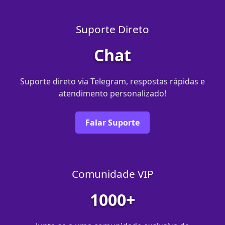
Suporte Direto
Chat
Suporte direto via Telegram, respostas rápidas e
atendimento personalizado!
Falar Suporte
Comunidade VIP
1000+