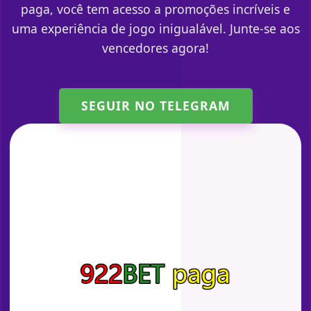
paga, você tem acesso a promoções incríveis e
uma experiência de jogo inigualável. Junte-se aos
vencedores agora!
SEGUIR NO TELEGRAM