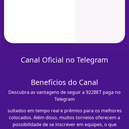
Canal Oficial no Telegram
Benefícios do Canal
Descubra as vantagens de seguir a 922BET paga no
Telegram
sultados em tempo real e prêmios para os melhores
colocados. Além disso, muitos torneios oferecem a
possibilidade de se inscrever em equipes, o que