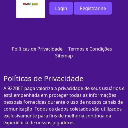
Login
Registrar-se
Políticas de Privacidade
Termos e Condições
Sitemap
Políticas de Privacidade
A 922BET paga valoriza a privacidade de seus usuários e
está empenhada em proteger todas as informações
pessoais fornecidas durante o uso de nossos canais de
comunicação. Todos os dados coletados são utilizados
exclusivamente para fins de melhoria contínua da
experiência de nossos jogadores.