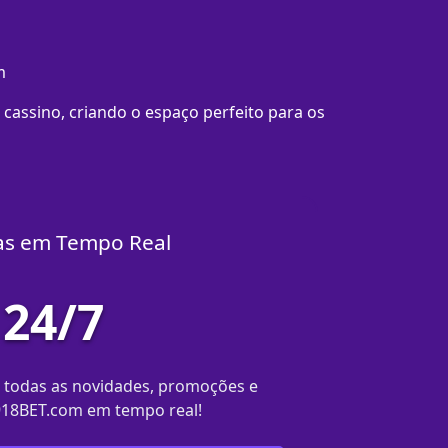
m
cassino, criando o espaço perfeito para os
as em Tempo Real
24/7
e todas as novidades, promoções e
918BET.com em tempo real!