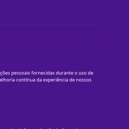
ções pessoais fornecidas durante o uso de
elhoria contínua da experiência de nossos