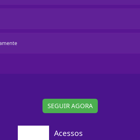
camente
SEGUIR AGORA
Acessos