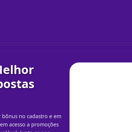
Melhor
postas
r bônus no cadastro e em
 tem acesso a promoções