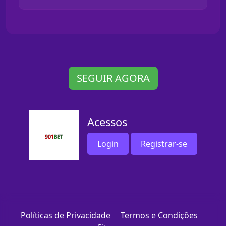
SEGUIR AGORA
Acessos
Login
Registrar-se
Políticas de Privacidade
Termos e Condições