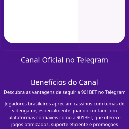
Canal Oficial no Telegram
Benefícios do Canal
Descubra as vantagens de seguir a 901BET no Telegram
Jogadores brasileiros apreciam cassinos com temas de
videogame, especialmente quando contam com
plataformas confiáveis como a 901BET, que oferece
jogos otimizados, suporte eficiente e promoções