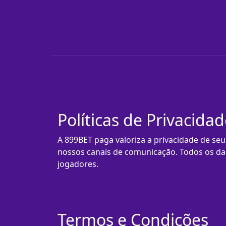
Políticas de Privacida
A 899BET paga valoriza a privacidade de se
nossos canais de comunicação. Todos os dad
jogadores.
Termos e Condições