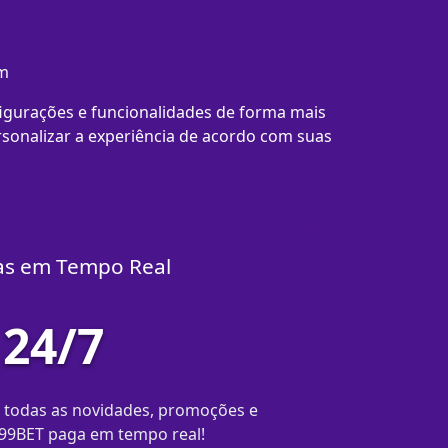
am
nfigurações e funcionalidades de forma mais
rsonalizar a experiência de acordo com suas
as em Tempo Real
24/7
e todas as novidades, promoções e
99BET paga em tempo real!