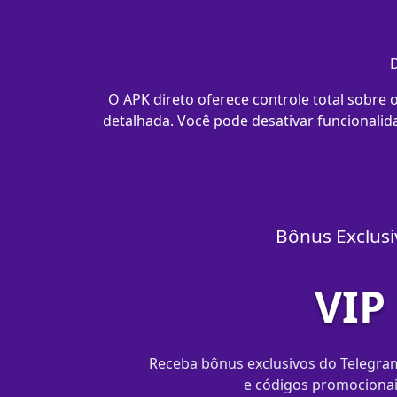
D
O APK direto oferece controle total sobre 
detalhada. Você pode desativar funcionalid
Bônus Exclusi
VIP
Receba bônus exclusivos do Telegra
e códigos promocionai