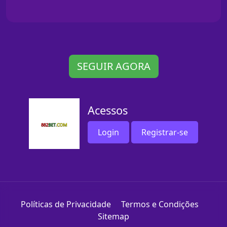
SEGUIR AGORA
Acessos
Login
Registrar-se
Políticas de Privacidade
Termos e Condições
Sitemap