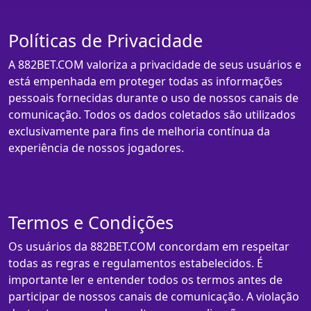
Políticas de Privacidade
A 882BET.COM valoriza a privacidade de seus usuários e
está empenhada em proteger todas as informações
pessoais fornecidas durante o uso de nossos canais de
comunicação. Todos os dados coletados são utilizados
exclusivamente para fins de melhoria contínua da
experiência de nossos jogadores.
Termos e Condições
Os usuários da 882BET.COM concordam em respeitar
todas as regras e regulamentos estabelecidos. É
importante ler e entender todos os termos antes de
participar de nossos canais de comunicação. A violação