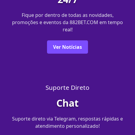
Fique por dentro de todas as novidades,
promoções e eventos da 882BET.COM em tempo
real!
Ver Notícias
Suporte Direto
Chat
Suporte direto via Telegram, respostas rápidas e
atendimento personalizado!