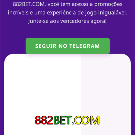
882BET.COM, você tem acesso a promoções
incríveis e uma experiência de jogo inigualável.
Junte-se aos vencedores agora!
SEGUIR NO TELEGRAM