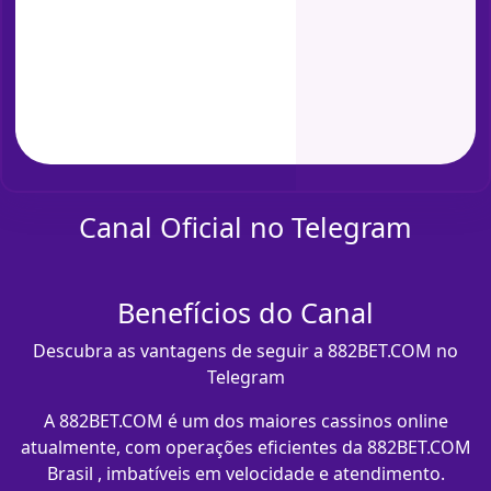
Canal Oficial no Telegram
Benefícios do Canal
Descubra as vantagens de seguir a 882BET.COM no
Telegram
A 882BET.COM é um dos maiores cassinos online
atualmente, com operações eficientes da 882BET.COM
Brasil , imbatíveis em velocidade e atendimento.