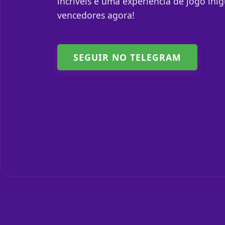
incríveis e uma experiência de jogo inig
vencedores agora!
SEGUIR NO TELEGRAM