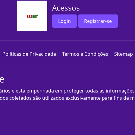
Acessos
Login
Registrar-se
Políticas de Privacidade
Termos e Condições
Sitemap
de
uários e está empenhada em proteger todas as informações
os coletados são utilizados exclusivamente para fins de m