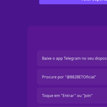
Baixe o app Telegram no seu disposi
Procure por "@882BETOficial"
Toque em "Entrar" ou "Join"