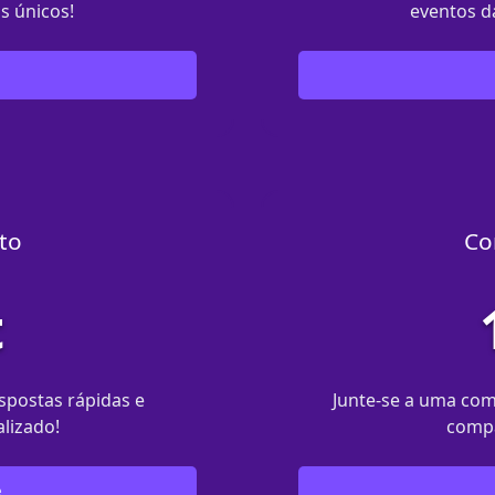
s únicos!
eventos d
to
Co
t
espostas rápidas e
Junte-se a uma com
lizado!
compa
e