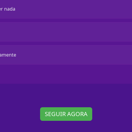
er nada
camente
SEGUIR AGORA