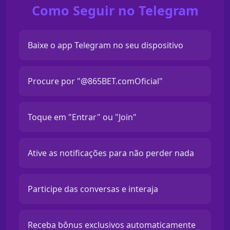
Como Seguir no Telegram
Baixe o app Telegram no seu dispositivo
Procure por "@865BET.comOficial"
Toque em "Entrar" ou "Join"
Ative as notificações para não perder nada
Participe das conversas e interaja
Receba bônus exclusivos automaticamente