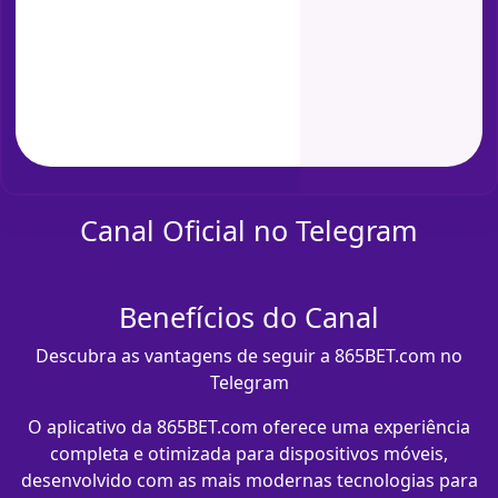
Canal Oficial no Telegram
Benefícios do Canal
Descubra as vantagens de seguir a 865BET.com no
Telegram
O aplicativo da 865BET.com oferece uma experiência
completa e otimizada para dispositivos móveis,
desenvolvido com as mais modernas tecnologias para