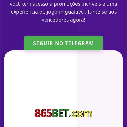
você tem acesso a promoções incríveis e uma
experiência de jogo inigualável. Junte-se aos
vencedores agora!
SEGUIR NO TELEGRAM