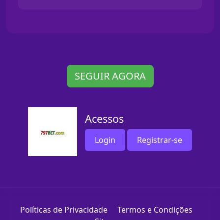
SEGUIR AGORA
Acessos
Login
Registrar-se
Políticas de Privacidade
Termos e Condições