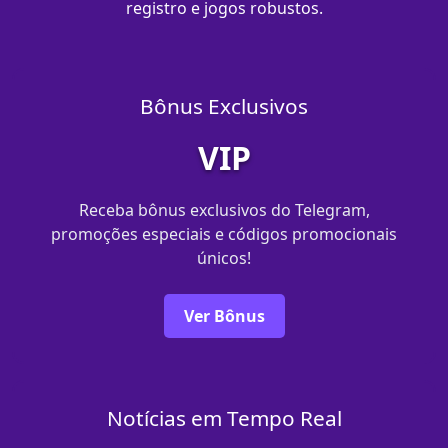
registro e jogos robustos.
Bônus Exclusivos
VIP
Receba bônus exclusivos do Telegram,
promoções especiais e códigos promocionais
únicos!
Ver Bônus
Notícias em Tempo Real