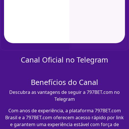
Canal Oficial no Telegram
Benefícios do Canal
Descubra as vantagens de seguir a 797BET.com no
Telegram
Com anos de experiência, a plataforma 797BET.com
Brasil e a 797BET.com oferecem acesso rápido por link
e garantem uma experiência estável com força de