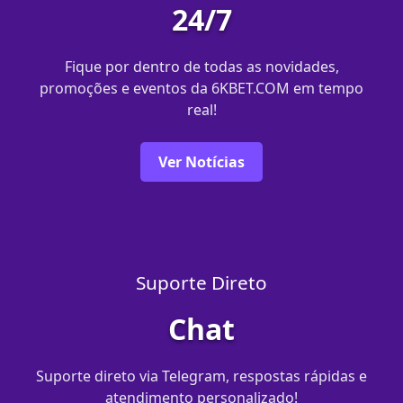
24/7
Fique por dentro de todas as novidades,
promoções e eventos da 6KBET.COM em tempo
real!
Ver Notícias
Suporte Direto
Chat
Suporte direto via Telegram, respostas rápidas e
atendimento personalizado!