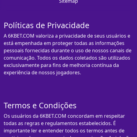
Sitemap
Políticas de Privacidade
A 6KBET.COM valoriza a privacidade de seus usuários e
está empenhada em proteger todas as informações
pessoais fornecidas durante o uso de nossos canais de
comunicação. Todos os dados coletados são utilizados
exclusivamente para fins de melhoria contínua da
experiência de nossos jogadores.
Termos e Condições
Os usuários da 6KBET.COM concordam em respeitar
todas as regras e regulamentos estabelecidos. É
importante ler e entender todos os termos antes de