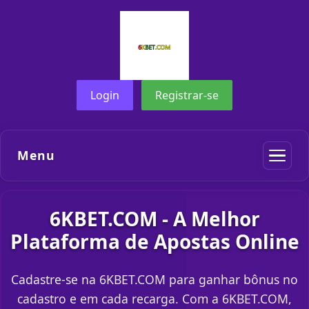
Login
Registrar-se
Menu
6KBET.COM - A Melhor
Plataforma de Apostas Online
Cadastre-se na 6KBET.COM para ganhar bônus no
cadastro e em cada recarga. Com a 6KBET.COM,