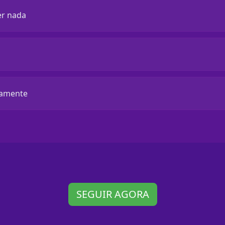
er nada
camente
SEGUIR AGORA