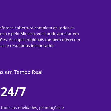
 oferece cobertura completa de todas as
oca e pelo Mineiro, você pode apostar em
tições. As copas regionais também oferecem
as e resultados inesperados.
as em Tempo Real
24/7
e todas as novidades, promoções e