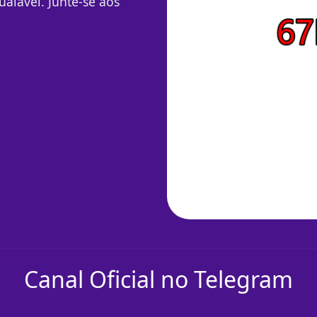
ualável. Junte-se aos
Canal Oficial no Telegram