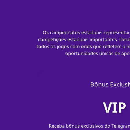
Os campeonatos estaduais representam a
competições estaduais importantes. Desd
todos os jogos com odds que refletem a im
oportunidades únicas de apo
Bônus Exclusi
VIP
Receba bônus exclusivos do Telegra