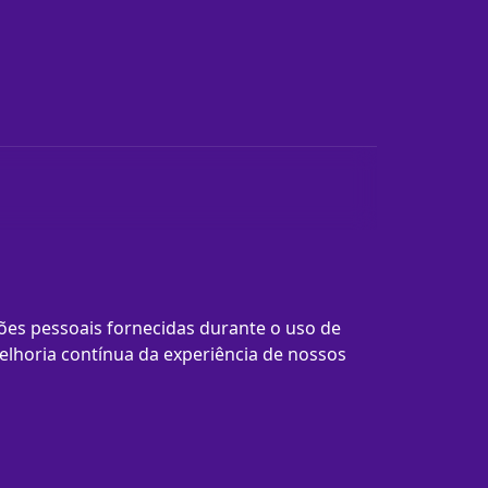
ões pessoais fornecidas durante o uso de
elhoria contínua da experiência de nossos