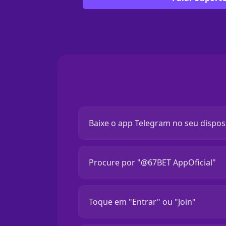
Baixe o app Telegram no seu disposi
Procure por "@67BET AppOficial"
Toque em "Entrar" ou "Join"