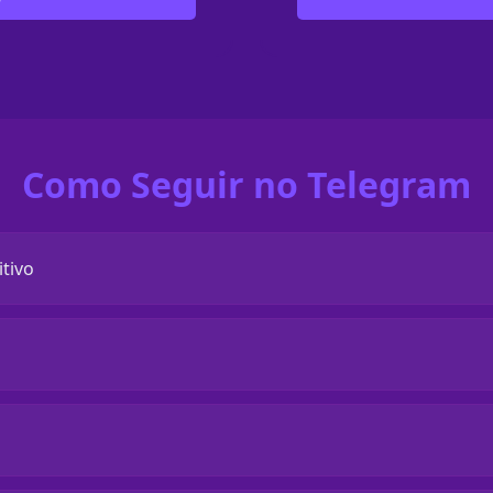
Como Seguir no Telegram
tivo