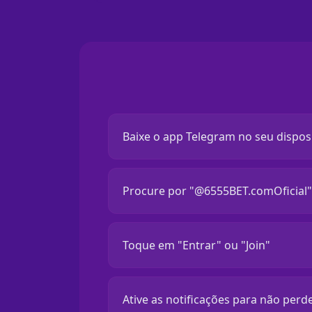
Baixe o app Telegram no seu disposi
Procure por "@6555BET.comOficial"
Toque em "Entrar" ou "Join"
Ative as notificações para não perd