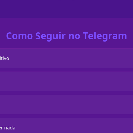
Como Seguir no Telegram
tivo
er nada