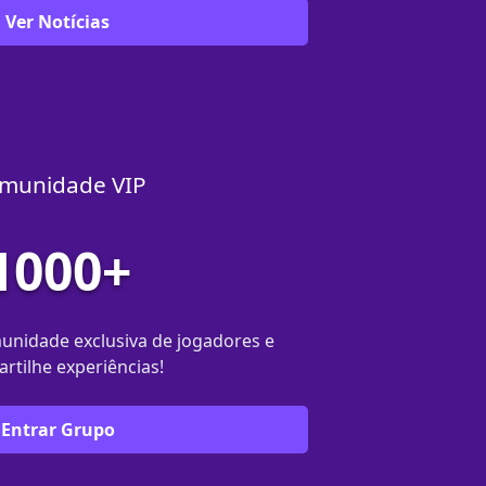
Ver Notícias
munidade VIP
1000+
unidade exclusiva de jogadores e
rtilhe experiências!
Entrar Grupo