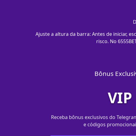
D
Ajuste a altura da barra: Antes de iniciar,
risco. No 6555BET
Bônus Exclusi
VIP
Receba bônus exclusivos do Telegra
e códigos promocionai