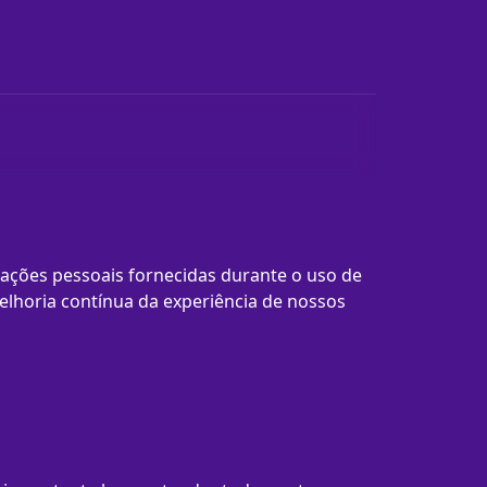
ações pessoais fornecidas durante o uso de
elhoria contínua da experiência de nossos