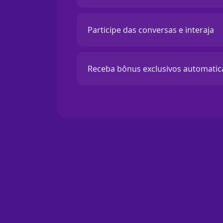
Participe das conversas e interaja
Receba bônus exclusivos automati