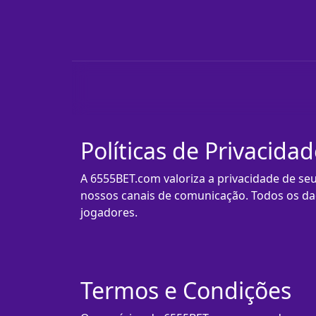
Políticas de Privacida
A 6555BET.com valoriza a privacidade de s
nossos canais de comunicação. Todos os dad
jogadores.
Termos e Condições