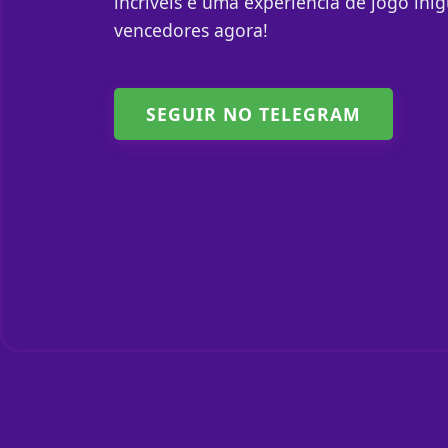
incríveis e uma experiência de jogo inig
vencedores agora!
SEGUIR NO TELEGRAM