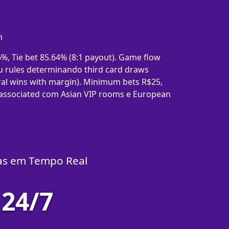
m
%, Tie bet 85.64% (8:1 payout). Game flow
bleau rules determinando third card draws
ural wins with margin). Minimum bets R$25,
 associated com Asian VIP rooms e European
as em Tempo Real
24/7