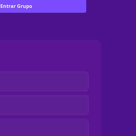
Entrar Grupo