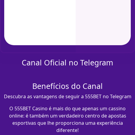
Canal Oficial no Telegram
Benefícios do Canal
Descubra as vantagens de seguir a 555BET no Telegram
O 555BET Casino é mais do que apenas um cassino
online: é também um verdadeiro centro de apostas
esportivas que lhe proporciona uma experiência
diferente!