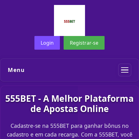
Login
Registrar-se
Menu
555BET - A Melhor Plataforma
de Apostas Online
Cadastre-se na 555BET para ganhar bônus no
cadastro e em cada recarga. Com a 555BET, você