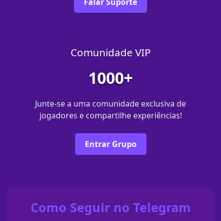
Falar Suporte
Comunidade VIP
1000+
Junte-se a uma comunidade exclusiva de
jogadores e compartilhe experiências!
Entrar Grupo
Como Seguir no Telegram