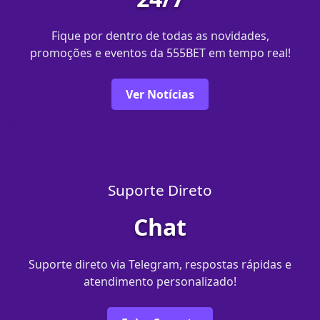
Fique por dentro de todas as novidades,
promoções e eventos da 555BET em tempo real!
Ver Notícias
Suporte Direto
Chat
Suporte direto via Telegram, respostas rápidas e
atendimento personalizado!