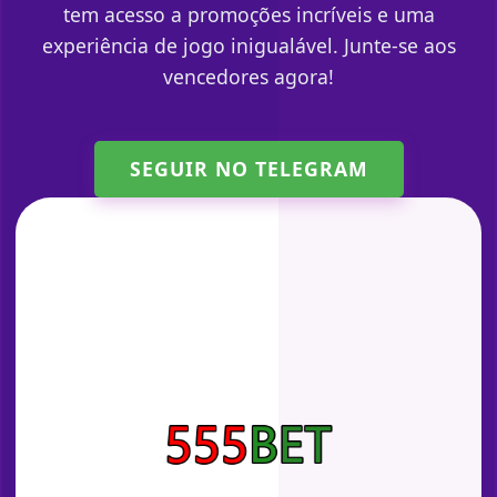
tem acesso a promoções incríveis e uma
experiência de jogo inigualável. Junte-se aos
vencedores agora!
SEGUIR NO TELEGRAM