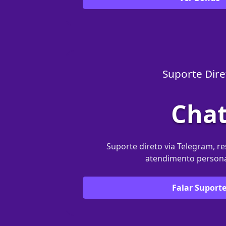
Suporte Dire
Cha
Suporte direto via Telegram, r
atendimento persona
Falar Suport