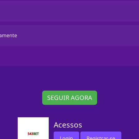
camente
SEGUIR AGORA
Acessos
Login
Registrar-se