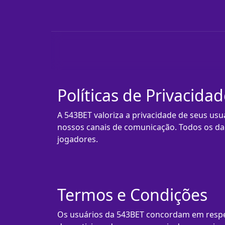
Políticas de Privacida
A 543BET valoriza a privacidade de seus us
nossos canais de comunicação. Todos os dad
jogadores.
Termos e Condições
Os usuários da 543BET concordam em respeit