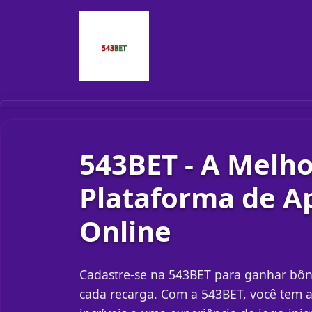
543BET - A Melh
Plataforma de A
Online
Cadastre-se na 543BET para ganhar bôn
cada recarga. Com a 543BET, você tem 