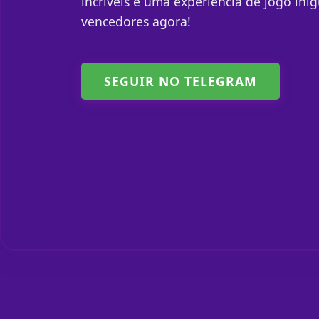
incríveis e uma experiência de jogo inig
vencedores agora!
SEGUIR NO TELEGRAM