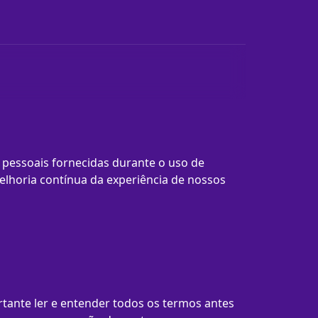
 pessoais fornecidas durante o uso de
elhoria contínua da experiência de nossos
tante ler e entender todos os termos antes