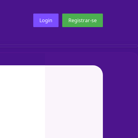
Login
Registrar-se