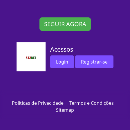
SEGUIR AGORA
Acessos
Login
Registrar-se
Políticas de Privacidade
Termos e Condições
Sitemap