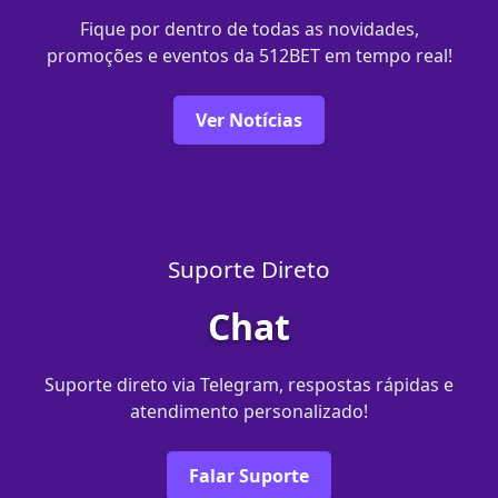
Fique por dentro de todas as novidades,
promoções e eventos da 512BET em tempo real!
Ver Notícias
Suporte Direto
Chat
Suporte direto via Telegram, respostas rápidas e
atendimento personalizado!
Falar Suporte