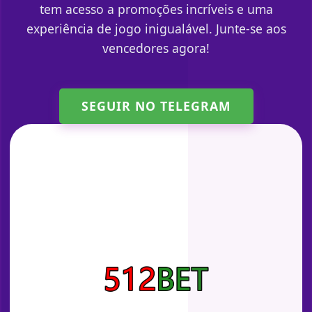
tem acesso a promoções incríveis e uma
experiência de jogo inigualável. Junte-se aos
vencedores agora!
SEGUIR NO TELEGRAM