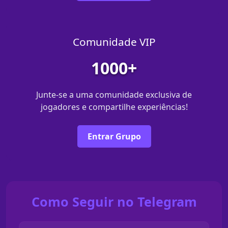
Comunidade VIP
1000+
Junte-se a uma comunidade exclusiva de
jogadores e compartilhe experiências!
Entrar Grupo
Como Seguir no Telegram