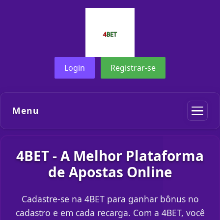
Login
Registrar-se
Menu
4BET - A Melhor Plataforma
de Apostas Online
Cadastre-se na 4BET para ganhar bônus no
cadastro e em cada recarga. Com a 4BET, você