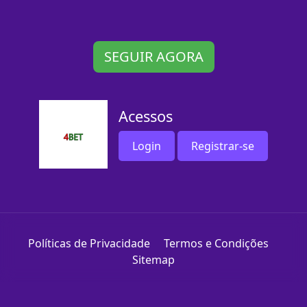
SEGUIR AGORA
Acessos
Login
Registrar-se
Políticas de Privacidade
Termos e Condições
Sitemap