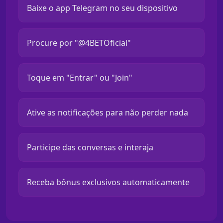
Baixe o app Telegram no seu dispositivo
Procure por "@4BETOficial"
Toque em "Entrar" ou "Join"
Ative as notificações para não perder nada
Participe das conversas e interaja
Receba bônus exclusivos automaticamente