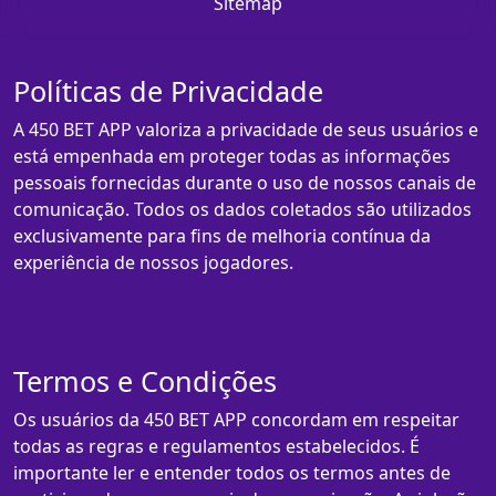
Sitemap
Políticas de Privacidade
A 450 BET APP valoriza a privacidade de seus usuários e
está empenhada em proteger todas as informações
pessoais fornecidas durante o uso de nossos canais de
comunicação. Todos os dados coletados são utilizados
exclusivamente para fins de melhoria contínua da
experiência de nossos jogadores.
Termos e Condições
Os usuários da 450 BET APP concordam em respeitar
todas as regras e regulamentos estabelecidos. É
importante ler e entender todos os termos antes de