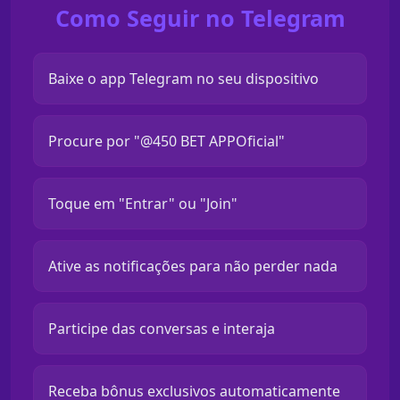
Como Seguir no Telegram
Baixe o app Telegram no seu dispositivo
Procure por "@450 BET APPOficial"
Toque em "Entrar" ou "Join"
Ative as notificações para não perder nada
Participe das conversas e interaja
Receba bônus exclusivos automaticamente