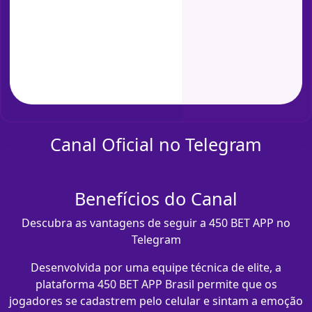
Canal Oficial no Telegram
Benefícios do Canal
Descubra as vantagens de seguir a 450 BET APP no
Telegram
Desenvolvida por uma equipe técnica de elite, a
plataforma 450 BET APP Brasil permite que os
jogadores se cadastrem pelo celular e sintam a emoção