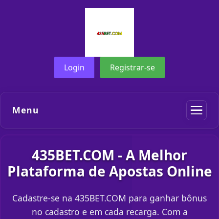
Login
Registrar-se
Menu
435BET.COM - A Melhor
Plataforma de Apostas Online
Cadastre-se na 435BET.COM para ganhar bônus
no cadastro e em cada recarga. Com a