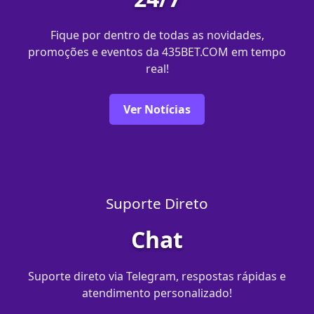
Fique por dentro de todas as novidades,
promoções e eventos da 435BET.COM em tempo
real!
Ver Notícias
Suporte Direto
Chat
Suporte direto via Telegram, respostas rápidas e
atendimento personalizado!