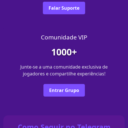
Falar Suporte
Comunidade VIP
1000+
Junte-se a uma comunidade exclusiva de
jogadores e compartilhe experiências!
Entrar Grupo
Como Seguir no Telegram