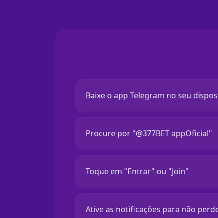
Baixe o app Telegram no seu disposi
Procure por "@377BET appOficial"
Toque em "Entrar" ou "Join"
Ative as notificações para não perd