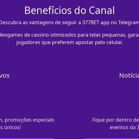
Benefícios do Canal
Descubra as vantagens de seguir a 377BET app no Telegra
deogames de cassino otimizados para telas pequenas, garan
jogadores que preferem apostar pelo celular.
vos
Notíci
m, promoções especiais
Fique por dentro d
s únicos!
eventos da 