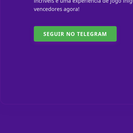
incríveis e uma experiência de jogo inig
vencedores agora!
SEGUIR NO TELEGRAM