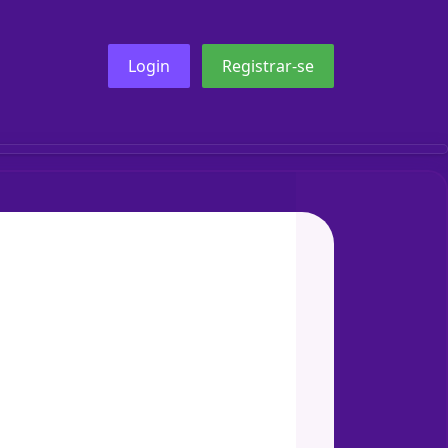
Login
Registrar-se