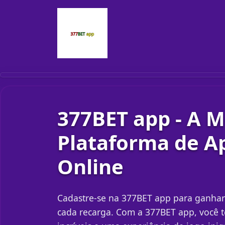
377BET app - A 
Plataforma de A
Online
Cadastre-se na 377BET app para ganhar
cada recarga. Com a 377BET app, você 