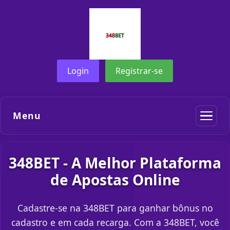
Login
Registrar-se
Menu
348BET - A Melhor Plataforma
de Apostas Online
Cadastre-se na 348BET para ganhar bônus no
cadastro e em cada recarga. Com a 348BET, você