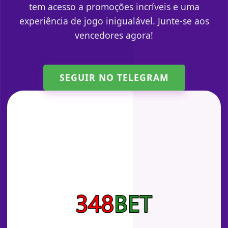
tem acesso a promoções incríveis e uma
experiência de jogo inigualável. Junte-se aos
vencedores agora!
SEGUIR NO TELEGRAM