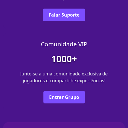
Falar Suporte
Comunidade VIP
1000+
Junte-se a uma comunidade exclusiva de
jogadores e compartilhe experiências!
Entrar Grupo