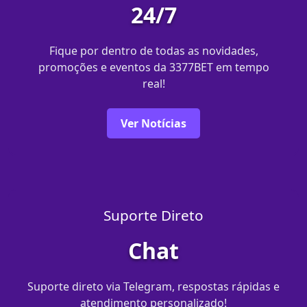
24/7
Fique por dentro de todas as novidades,
promoções e eventos da 3377BET em tempo
real!
Ver Notícias
Suporte Direto
Chat
Suporte direto via Telegram, respostas rápidas e
atendimento personalizado!