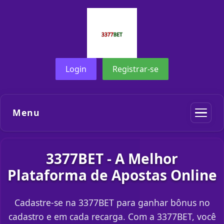
Login
Registrar-se
Menu
3377BET - A Melhor
Plataforma de Apostas Online
Cadastre-se na 3377BET para ganhar bônus no
cadastro e em cada recarga. Com a 3377BET, você