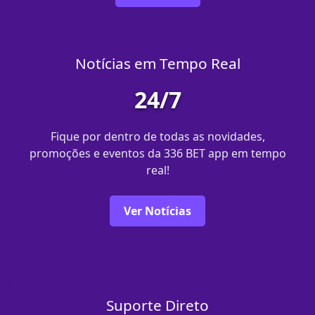
Notícias em Tempo Real
24/7
Fique por dentro de todas as novidades,
promoções e eventos da 336 BET app em tempo
real!
Ver Notícias
Suporte Direto