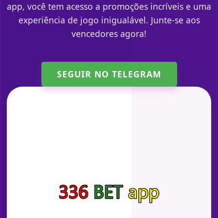
app, você tem acesso a promoções incríveis e uma
experiência de jogo inigualável. Junte-se aos
vencedores agora!
SEGUIR NO TELEGRAM