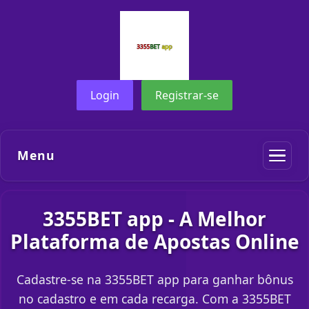
Login
Registrar-se
Menu
3355BET app - A Melhor
Plataforma de Apostas Online
Cadastre-se na 3355BET app para ganhar bônus
no cadastro e em cada recarga. Com a 3355BET