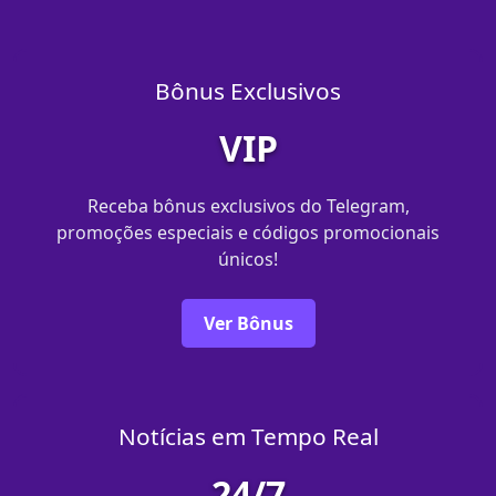
Bônus Exclusivos
VIP
Receba bônus exclusivos do Telegram,
promoções especiais e códigos promocionais
únicos!
Ver Bônus
Notícias em Tempo Real
24/7