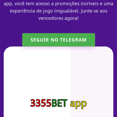
app, você tem acesso a promoções incríveis e uma
experiência de jogo inigualável. Junte-se aos
vencedores agora!
SEGUIR NO TELEGRAM