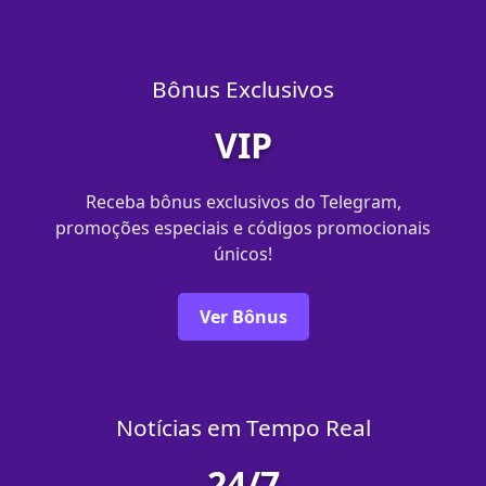
Bônus Exclusivos
VIP
Receba bônus exclusivos do Telegram,
promoções especiais e códigos promocionais
únicos!
Ver Bônus
Notícias em Tempo Real
24/7