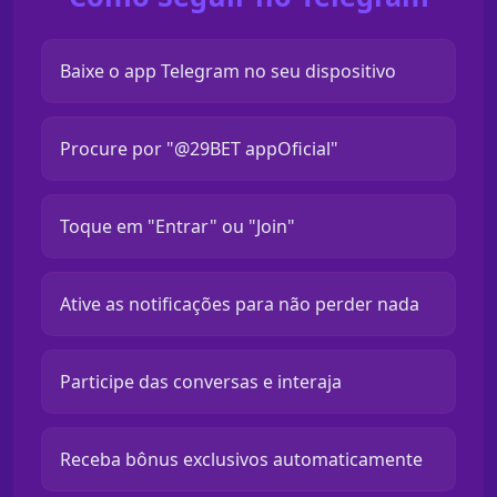
Baixe o app Telegram no seu dispositivo
Procure por "@29BET appOficial"
Toque em "Entrar" ou "Join"
Ative as notificações para não perder nada
Participe das conversas e interaja
Receba bônus exclusivos automaticamente