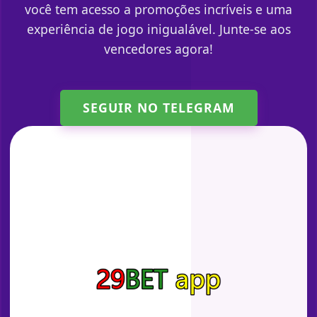
você tem acesso a promoções incríveis e uma
experiência de jogo inigualável. Junte-se aos
vencedores agora!
SEGUIR NO TELEGRAM