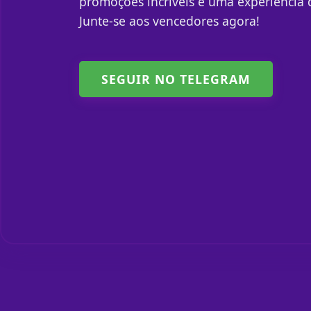
promoções incríveis e uma experiência d
Junte-se aos vencedores agora!
SEGUIR NO TELEGRAM