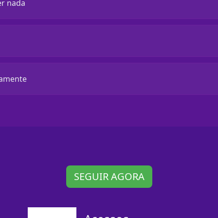
er nada
camente
SEGUIR AGORA