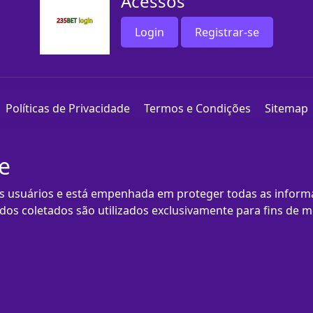
Acessos
Login
Registrar-se
Políticas de Privacidade
Termos e Condições
Sitemap
de
eus usuários e está empenhada em proteger todas as inform
os coletados são utilizados exclusivamente para fins de m