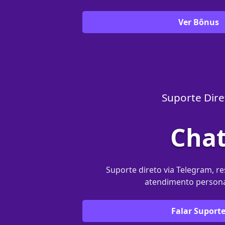
Ver Bônus
Suporte Dire
Cha
Suporte direto via Telegram, r
atendimento persona
Falar Suport