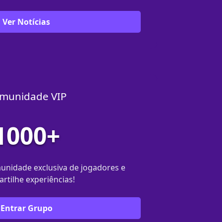
Ver Notícias
munidade VIP
1000+
unidade exclusiva de jogadores e
rtilhe experiências!
Entrar Grupo