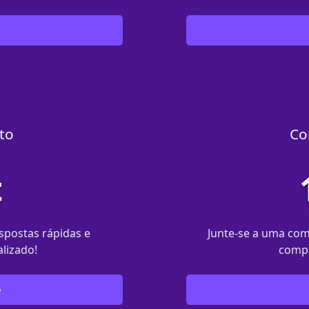
to
Co
t
espostas rápidas e
Junte-se a uma com
lizado!
compa
e