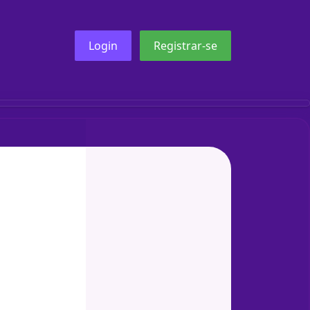
Login
Registrar-se