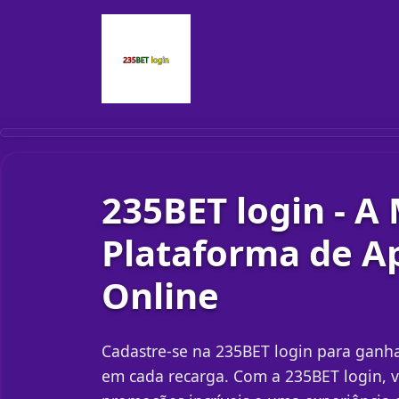
235BET login - A
Plataforma de A
Online
Cadastre-se na 235BET login para ganh
em cada recarga. Com a 235BET login, 