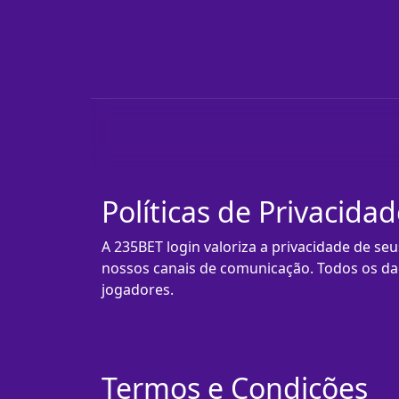
Políticas de Privacida
A 235BET login valoriza a privacidade de s
nossos canais de comunicação. Todos os dad
jogadores.
Termos e Condições