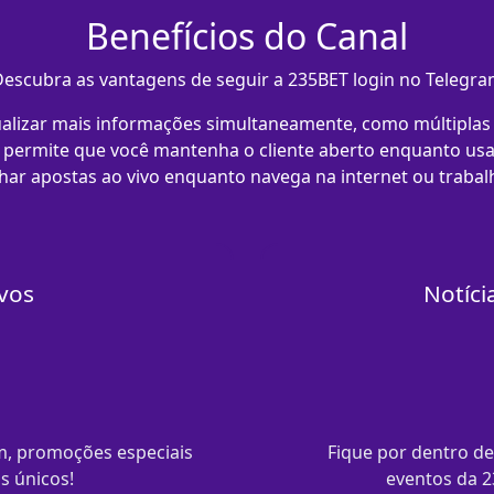
Benefícios do Canal
escubra as vantagens de seguir a 235BET login no Telegr
alizar mais informações simultaneamente, como múltiplas j
s permite que você mantenha o cliente aberto enquanto usa ou
r apostas ao vivo enquanto navega na internet ou trabalh
vos
Notíci
m, promoções especiais
Fique por dentro d
s únicos!
eventos da 2