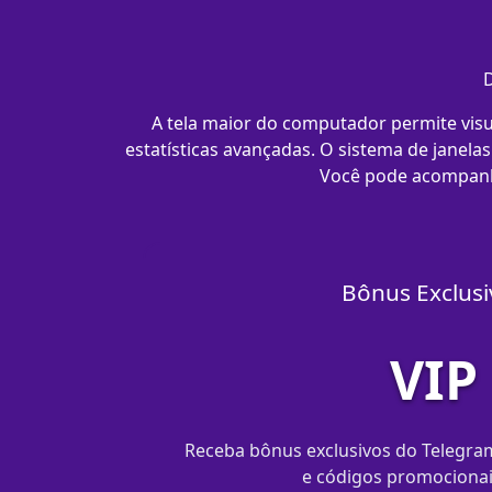
D
A tela maior do computador permite visu
estatísticas avançadas. O sistema de janela
Você pode acompanha
Bônus Exclusi
VIP
Receba bônus exclusivos do Telegra
e códigos promocionai