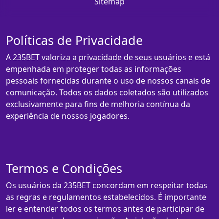
Sitemap
Políticas de Privacidade
A 235BET valoriza a privacidade de seus usuários e está
empenhada em proteger todas as informações
pessoais fornecidas durante o uso de nossos canais de
comunicação. Todos os dados coletados são utilizados
exclusivamente para fins de melhoria contínua da
experiência de nossos jogadores.
Termos e Condições
Os usuários da 235BET concordam em respeitar todas
as regras e regulamentos estabelecidos. É importante
ler e entender todos os termos antes de participar de