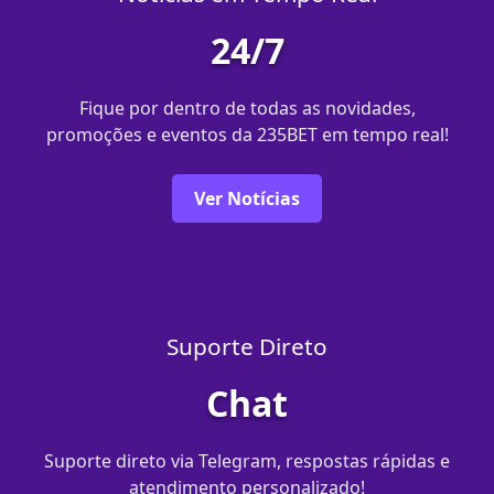
24/7
Fique por dentro de todas as novidades,
promoções e eventos da 235BET em tempo real!
Ver Notícias
Suporte Direto
Chat
Suporte direto via Telegram, respostas rápidas e
atendimento personalizado!