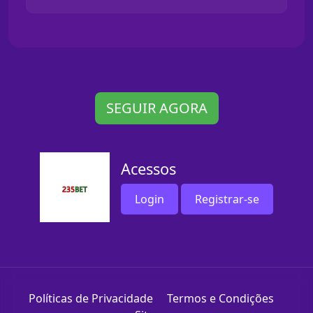
SEGUIR AGORA
Acessos
Login
Registrar-se
Políticas de Privacidade
Termos e Condições