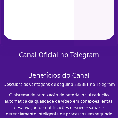
Canal Oficial no Telegram
Benefícios do Canal
Descubra as vantagens de seguir a 235BET no Telegram
O sistema de otimização de bateria inclui redução
automática da qualidade de vídeo em conexões lentas,
desativação de notificações desnecessárias e
gerenciamento inteligente de processos em segundo