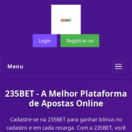
Login
Registrar-se
Menu
235BET - A Melhor Plataforma
de Apostas Online
Cadastre-se na 235BET para ganhar bônus no
cadastro e em cada recarga. Com a 235BET, você