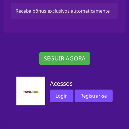
Receba bônus exclusivos automaticamente
SEGUIR AGORA
Acessos
Login
Registrar-se