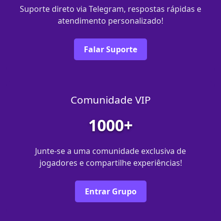
Suporte direto via Telegram, respostas rápidas e
atendimento personalizado!
Falar Suporte
Comunidade VIP
1000+
Junte-se a uma comunidade exclusiva de
jogadores e compartilhe experiências!
Entrar Grupo