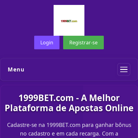
Login
Registrar-se
Menu
1999BET.com - A Melhor
Plataforma de Apostas Online
Cadastre-se na 1999BET.com para ganhar bônus
no cadastro e em cada recarga. Com a