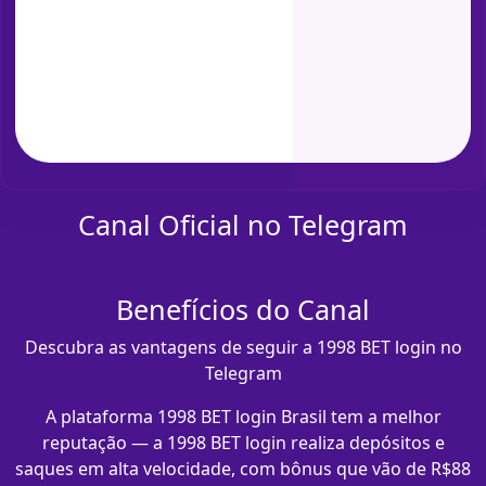
Canal Oficial no Telegram
Benefícios do Canal
Descubra as vantagens de seguir a 1998 BET login no
Telegram
A plataforma 1998 BET login Brasil tem a melhor
reputação — a 1998 BET login realiza depósitos e
saques em alta velocidade, com bônus que vão de R$88