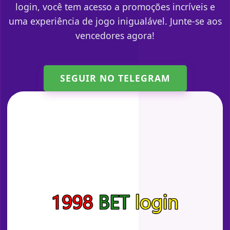
login, você tem acesso a promoções incríveis e
uma experiência de jogo inigualável. Junte-se aos
vencedores agora!
SEGUIR NO TELEGRAM