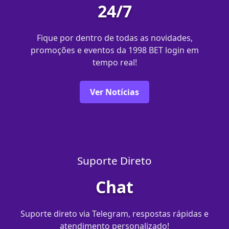
24/7
Fique por dentro de todas as novidades,
promoções e eventos da 1998 BET login em
tempo real!
Ver Notícias
Suporte Direto
Chat
Suporte direto via Telegram, respostas rápidas e
atendimento personalizado!