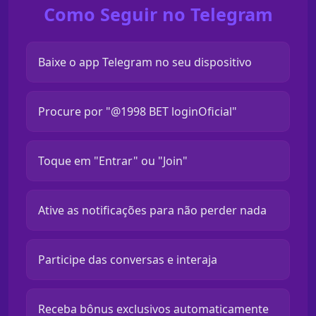
Como Seguir no Telegram
Baixe o app Telegram no seu dispositivo
Procure por "@1998 BET loginOficial"
Toque em "Entrar" ou "Join"
Ative as notificações para não perder nada
Participe das conversas e interaja
Receba bônus exclusivos automaticamente