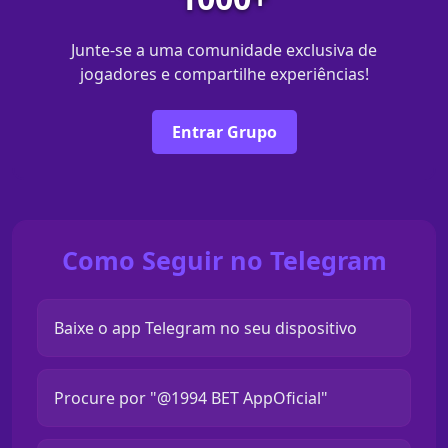
Junte-se a uma comunidade exclusiva de
jogadores e compartilhe experiências!
Entrar Grupo
Como Seguir no Telegram
Baixe o app Telegram no seu dispositivo
Procure por "@1994 BET AppOficial"