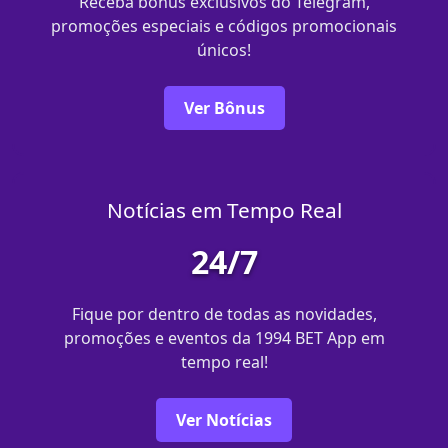
Receba bônus exclusivos do Telegram,
promoções especiais e códigos promocionais
únicos!
Ver Bônus
Notícias em Tempo Real
24/7
Fique por dentro de todas as novidades,
promoções e eventos da 1994 BET App em
tempo real!
Ver Notícias