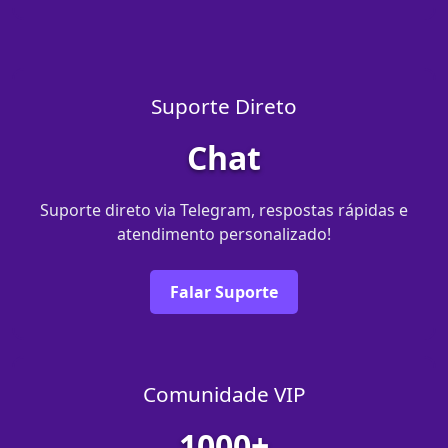
Suporte Direto
Chat
Suporte direto via Telegram, respostas rápidas e
atendimento personalizado!
Falar Suporte
Comunidade VIP
1000+