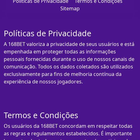
Políticas de Privacidade
Termos e Condições
Sitemap
Políticas de Privacidade
A 168BET valoriza a privacidade de seus usuários e está
empenhada em proteger todas as informações
pessoais fornecidas durante o uso de nossos canais de
comunicação. Todos os dados coletados são utilizados
exclusivamente para fins de melhoria contínua da
experiência de nossos jogadores.
Termos e Condições
Os usuários da 168BET concordam em respeitar todas
as regras e regulamentos estabelecidos. É importante