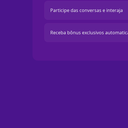
Participe das conversas e interaja
Receba bônus exclusivos automati