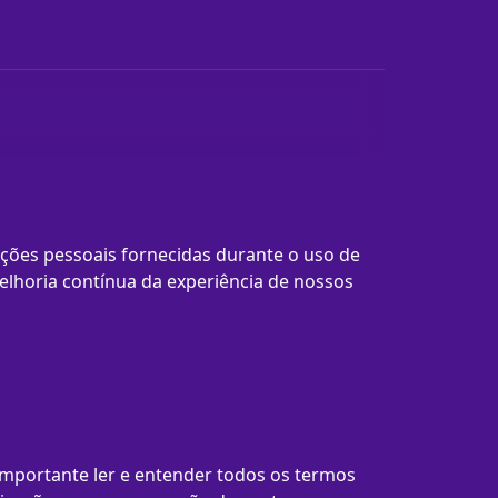
ções pessoais fornecidas durante o uso de
elhoria contínua da experiência de nossos
importante ler e entender todos os termos