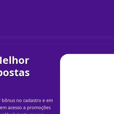
Melhor
postas
r bônus no cadastro e em
 tem acesso a promoções