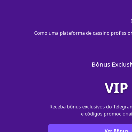
Como uma plataforma de cassino profissiona
Bônus Exclusi
VIP
Receba bônus exclusivos do Telegra
e códigos promocionai
Ver Bônus