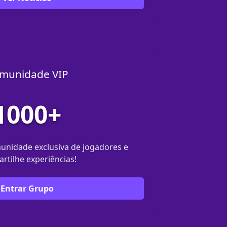
munidade VIP
1000+
unidade exclusiva de jogadores e
rtilhe experiências!
Entrar Grupo