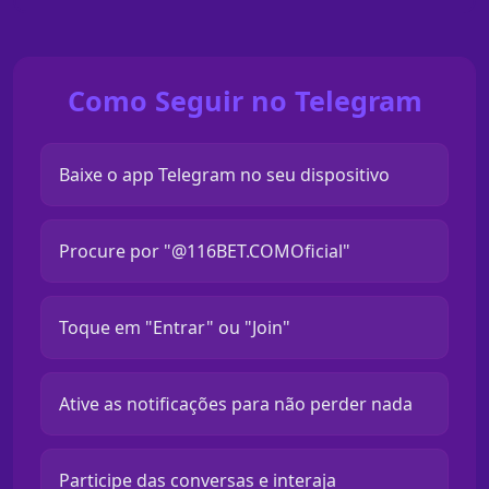
Como Seguir no Telegram
Baixe o app Telegram no seu dispositivo
Procure por "@116BET.COMOficial"
Toque em "Entrar" ou "Join"
Ative as notificações para não perder nada
Participe das conversas e interaja