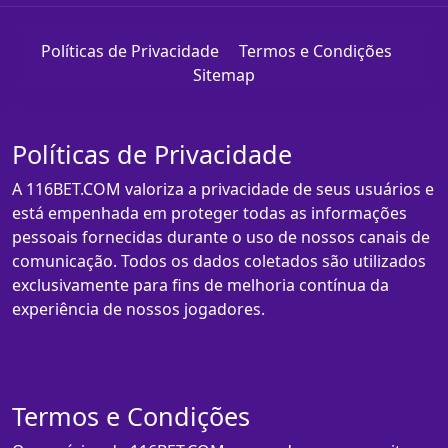
Políticas de Privacidade
Termos e Condições
Sitemap
Políticas de Privacidade
A 116BET.COM valoriza a privacidade de seus usuários e
está empenhada em proteger todas as informações
pessoais fornecidas durante o uso de nossos canais de
comunicação. Todos os dados coletados são utilizados
exclusivamente para fins de melhoria contínua da
experiência de nossos jogadores.
Termos e Condições