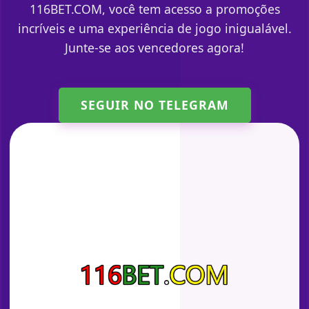
116BET.COM, você tem acesso a promoções
incríveis e uma experiência de jogo inigualável.
Junte-se aos vencedores agora!
SEGUIR NO TELEGRAM