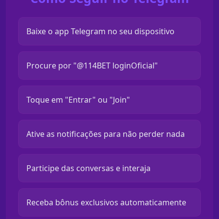
Baixe o app Telegram no seu dispositivo
Procure por "@114BET loginOficial"
Toque em "Entrar" ou "Join"
Ative as notificações para não perder nada
Participe das conversas e interaja
Receba bônus exclusivos automaticamente