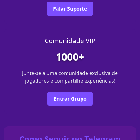
Falar Suporte
Comunidade VIP
1000+
Junte-se a uma comunidade exclusiva de
jogadores e compartilhe experiências!
Entrar Grupo
Como Seguir no Telegram