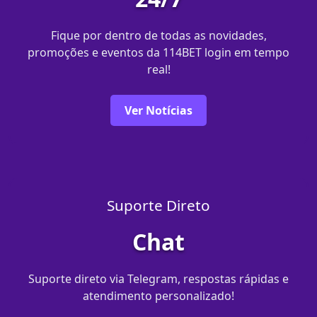
Fique por dentro de todas as novidades,
promoções e eventos da 114BET login em tempo
real!
Ver Notícias
Suporte Direto
Chat
Suporte direto via Telegram, respostas rápidas e
atendimento personalizado!