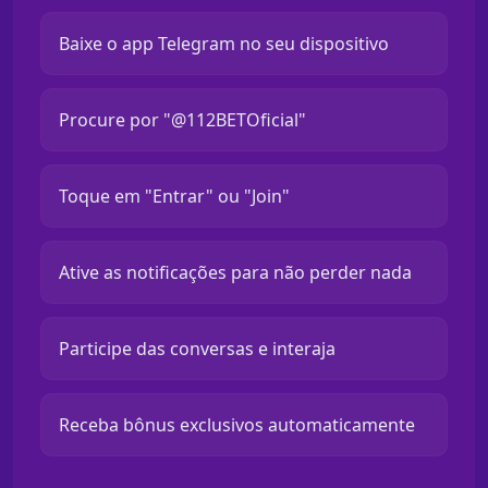
Baixe o app Telegram no seu dispositivo
Procure por "@112BETOficial"
Toque em "Entrar" ou "Join"
Ative as notificações para não perder nada
Participe das conversas e interaja
Receba bônus exclusivos automaticamente