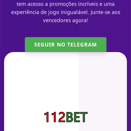
tem acesso a promoções incríveis e uma
experiência de jogo inigualável. Junte-se aos
vencedores agora!
SEGUIR NO TELEGRAM