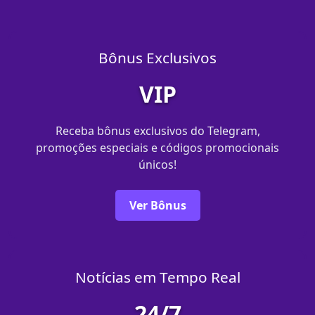
Bônus Exclusivos
VIP
Receba bônus exclusivos do Telegram,
promoções especiais e códigos promocionais
únicos!
Ver Bônus
Notícias em Tempo Real
24/7