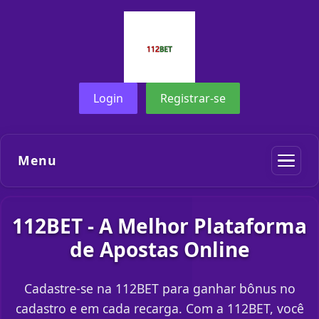
Login
Registrar-se
Menu
112BET - A Melhor Plataforma
de Apostas Online
Cadastre-se na 112BET para ganhar bônus no
cadastro e em cada recarga. Com a 112BET, você