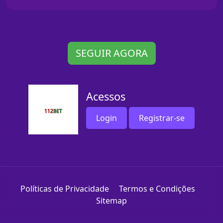
SEGUIR AGORA
Acessos
Login
Registrar-se
Políticas de Privacidade
Termos e Condições
Sitemap