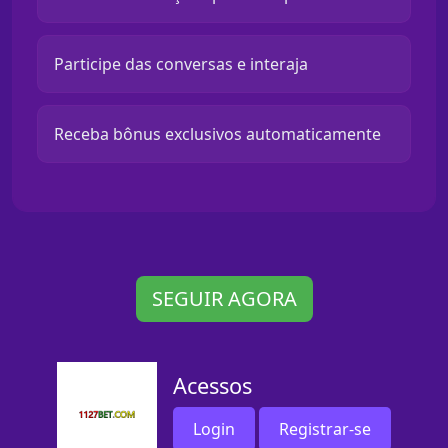
Participe das conversas e interaja
Receba bônus exclusivos automaticamente
SEGUIR AGORA
Acessos
Login
Registrar-se