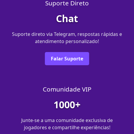
Suporte Direto
Chat
Suporte direto via Telegram, respostas rápidas e
atendimento personalizado!
Falar Suporte
Comunidade VIP
1000+
Junte-se a uma comunidade exclusiva de
jogadores e compartilhe experiências!