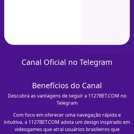
Canal Oficial no Telegram
Benefícios do Canal
Descubra as vantagens de seguir a 1127BET.COM no
Telegram
Com foco em oferecer uma navegação rápida e
intuitiva, a 1127BET.COM adota um design inspirado em
videogames que atrai usuários brasileiros que