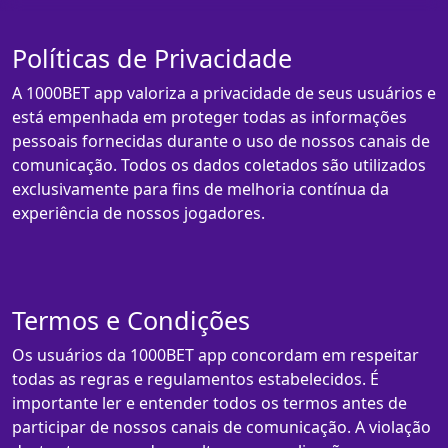
Políticas de Privacidade
A 1000BET app valoriza a privacidade de seus usuários e
está empenhada em proteger todas as informações
pessoais fornecidas durante o uso de nossos canais de
comunicação. Todos os dados coletados são utilizados
exclusivamente para fins de melhoria contínua da
experiência de nossos jogadores.
Termos e Condições
Os usuários da 1000BET app concordam em respeitar
todas as regras e regulamentos estabelecidos. É
importante ler e entender todos os termos antes de
participar de nossos canais de comunicação. A violação