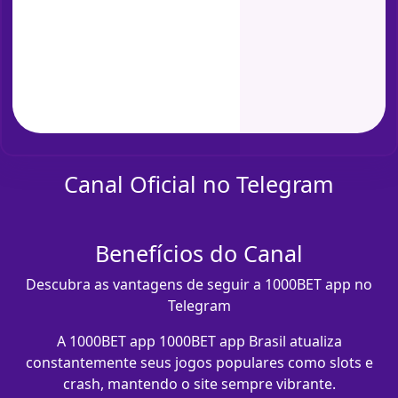
Canal Oficial no Telegram
Benefícios do Canal
Descubra as vantagens de seguir a 1000BET app no
Telegram
A 1000BET app 1000BET app Brasil atualiza
constantemente seus jogos populares como slots e
crash, mantendo o site sempre vibrante.