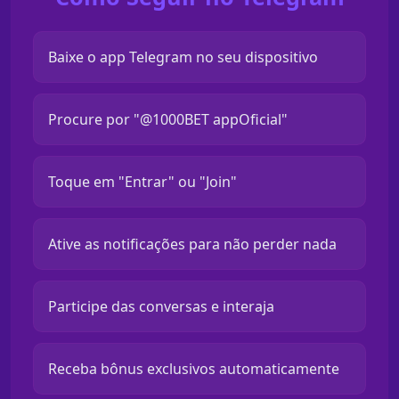
Baixe o app Telegram no seu dispositivo
Procure por "@1000BET appOficial"
Toque em "Entrar" ou "Join"
Ative as notificações para não perder nada
Participe das conversas e interaja
Receba bônus exclusivos automaticamente