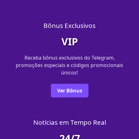
Bônus Exclusivos
VIP
Receba bônus exclusivos do Telegram,
promoções especiais e códigos promocionais
únicos!
Ver Bônus
Notícias em Tempo Real
24/7