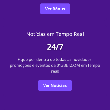
Ver Bônus
Notícias em Tempo Real
24/7
Fique por dentro de todas as novidades,
promoções e eventos da 013BET.COM em tempo
real!
Ver Notícias