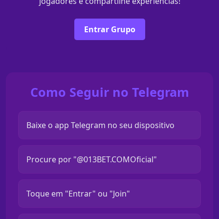
jogadores e compartilhe experiências!
Entrar Grupo
Como Seguir no Telegram
Baixe o app Telegram no seu dispositivo
Procure por "@013BET.COMOficial"
Toque em "Entrar" ou "Join"