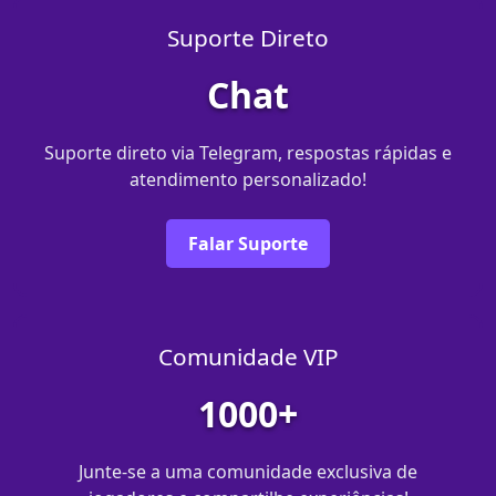
Suporte Direto
Chat
Suporte direto via Telegram, respostas rápidas e
atendimento personalizado!
Falar Suporte
Comunidade VIP
1000+
Junte-se a uma comunidade exclusiva de