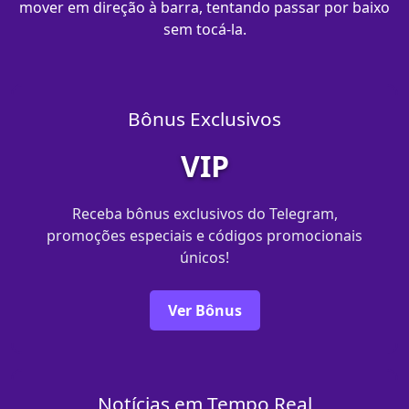
mover em direção à barra, tentando passar por baixo
sem tocá-la.
Bônus Exclusivos
VIP
Receba bônus exclusivos do Telegram,
promoções especiais e códigos promocionais
únicos!
Ver Bônus
Notícias em Tempo Real