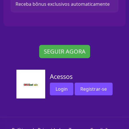
Receba bônus exclusivos automaticamente
SEGUIR AGORA
Acessos
Login
Registrar-se