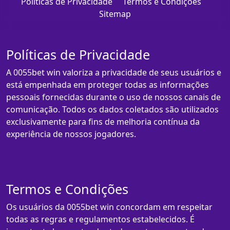
Políticas de Privacidade
Termos e Condições
Sitemap
Políticas de Privacidade
A 0055bet win valoriza a privacidade de seus usuários e
está empenhada em proteger todas as informações
pessoais fornecidas durante o uso de nossos canais de
comunicação. Todos os dados coletados são utilizados
exclusivamente para fins de melhoria contínua da
experiência de nossos jogadores.
Termos e Condições
Os usuários da 0055bet win concordam em respeitar
todas as regras e regulamentos estabelecidos. É