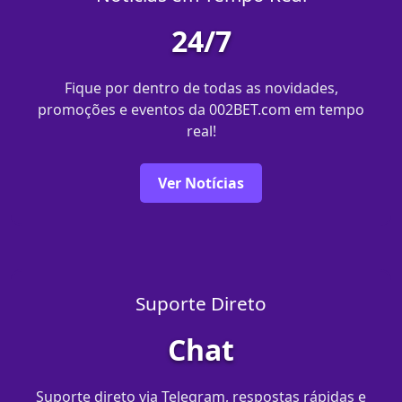
24/7
Fique por dentro de todas as novidades,
promoções e eventos da 002BET.com em tempo
real!
Ver Notícias
Suporte Direto
Chat
Suporte direto via Telegram, respostas rápidas e