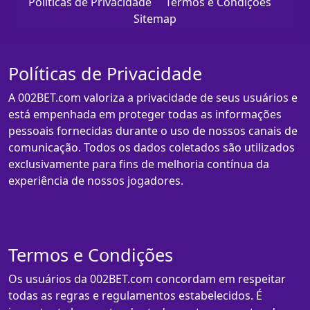
Políticas de Privacidade
Termos e Condições
Sitemap
Políticas de Privacidade
A 002BET.com valoriza a privacidade de seus usuários e
está empenhada em proteger todas as informações
pessoais fornecidas durante o uso de nossos canais de
comunicação. Todos os dados coletados são utilizados
exclusivamente para fins de melhoria contínua da
experiência de nossos jogadores.
Termos e Condições
Os usuários da 002BET.com concordam em respeitar
todas as regras e regulamentos estabelecidos. É