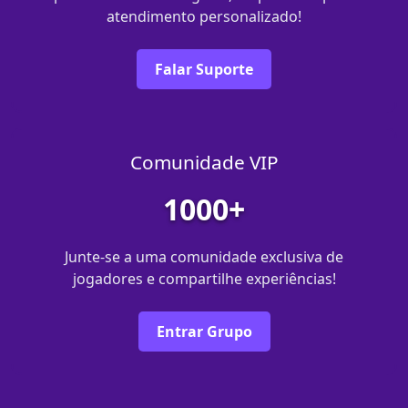
atendimento personalizado!
Falar Suporte
Comunidade VIP
1000+
Junte-se a uma comunidade exclusiva de
jogadores e compartilhe experiências!
Entrar Grupo