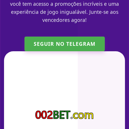
você tem acesso a promoções incríveis e uma
experiência de jogo inigualável. Junte-se aos
vencedores agora!
SEGUIR NO TELEGRAM