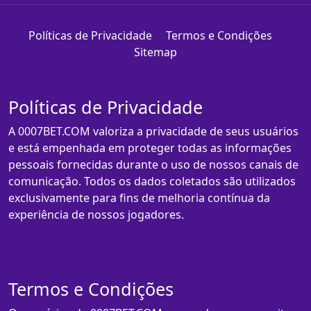
Políticas de Privacidade
Termos e Condições
Sitemap
Políticas de Privacidade
A 0007BET.COM valoriza a privacidade de seus usuários
e está empenhada em proteger todas as informações
pessoais fornecidas durante o uso de nossos canais de
comunicação. Todos os dados coletados são utilizados
exclusivamente para fins de melhoria contínua da
experiência de nossos jogadores.
Termos e Condições