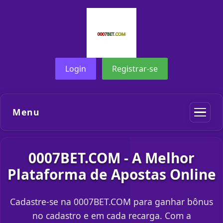
Login
Registrar-se
Menu
0007BET.COM - A Melhor
Plataforma de Apostas Online
Cadastre-se na 0007BET.COM para ganhar bônus
no cadastro e em cada recarga. Com a