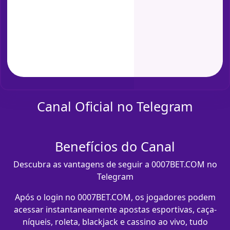
Canal Oficial no Telegram
Benefícios do Canal
Descubra as vantagens de seguir a 0007BET.COM no
Telegram
Após o login no 0007BET.COM, os jogadores podem
acessar instantaneamente apostas esportivas, caça-
níqueis, roleta, blackjack e cassino ao vivo, tudo